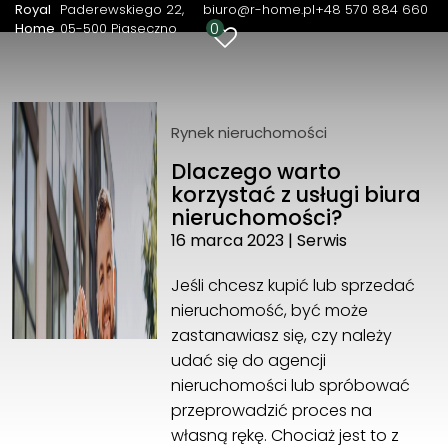
Royal
Paderewskiego 22
biuro@r-home.pl
+48 570 884 660
0
Home
05-500 Piaseczno
Royal Home
Paderewskiego 22
05-500 Piaseczno
+48 570 884 660
Rynek nieruchomości
biuro@r-home.pl
Dlaczego warto
korzystać z usługi biura
nieruchomości?
16 marca 2023
|
Serwis
Jeśli chcesz kupić lub sprzedać
nieruchomość, być może
zastanawiasz się, czy należy
udać się do agencji
nieruchomości lub spróbować
przeprowadzić proces na
własną rękę. Chociaż jest to z